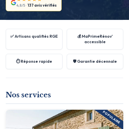
4,8/5 ·
137 avis vérifiés
✅ Artisans qualifiés RGE
💰 MaPrimeRénov'
accessible
⏱️ Réponse rapide
🛡️ Garantie décennale
Nos services
POPULAIRE