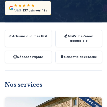
★★★★★
4,8/5 ·
137 avis vérifiés
✅ Artisans qualifiés RGE
💰 MaPrimeRénov'
accessible
⏱️ Réponse rapide
🛡️ Garantie décennale
Nos services
POPULAIRE