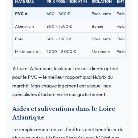
MATÉRIAU
PRIX POSÉ (INDICATIF)
ISOLATION
ENTRETIEN
PVC ★
600 – 800 €
Excellente
Faible
Aluminium
800 – 1 500 €
Bonne
Faible
Bois
800 – 1 500 €
Excellente
Élevé
Mixte bois-alu
1 000 – 2 000 €
Maximale
Faible
À Loire-Atlantique, la plupart de nos clients optent
pour le PVC — le meilleur rapport qualité/prix du
marché. Mais chaque logement est unique : nos
spécialistes étudient votre cas gratuitement.
Aides et subventions dans le Loire-
Atlantique
Le remplacement de vos fenêtres peut bénéficier de
plusieurs aides : MaPrimeRénov' (jusqu'à 100€ par