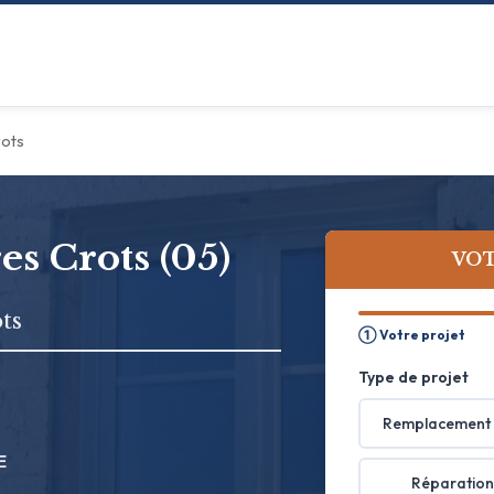
ots
es Crots (05)
VOT
ts
① Votre projet
Type de projet
Remplacement 
E
Réparation