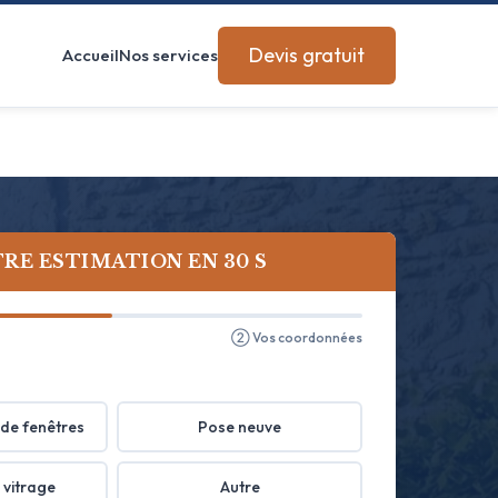
Devis gratuit
Accueil
Nos services
RE ESTIMATION EN 30 S
② Vos coordonnées
de fenêtres
Pose neuve
 vitrage
Autre