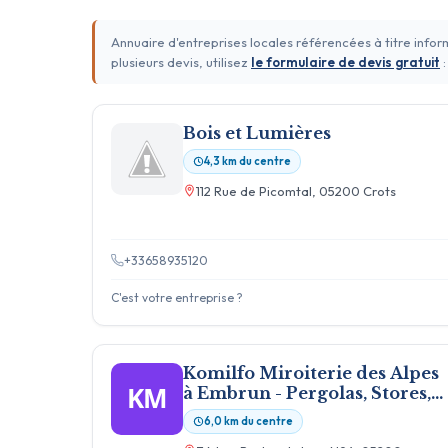
Annuaire d'entreprises locales référencées à titre info
plusieurs devis, utilisez
le formulaire de devis gratuit
:
Bois et Lumières
4,3 km du centre
112 Rue de Picomtal, 05200 Crots
+33658935120
C'est votre entreprise ?
Komilfo Miroiterie des Alpes
KM
à Embrun - Pergolas, Stores,
Fenêtres, Menuiseries
6,0 km du centre