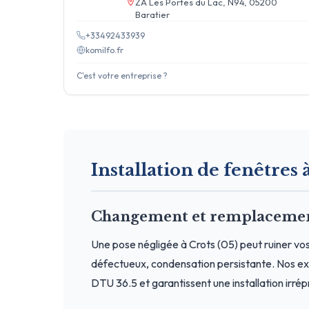
ZA Les Portes du Lac, N94, 05200
Baratier
+33492433939
komilfo.fr
C'est votre entreprise ?
Installation de fenêtres à
Changement et remplacement 
Une pose négligée à Crots (05) peut ruiner vos
défectueux, condensation persistante. Nos exp
DTU 36.5 et garantissent une installation irré