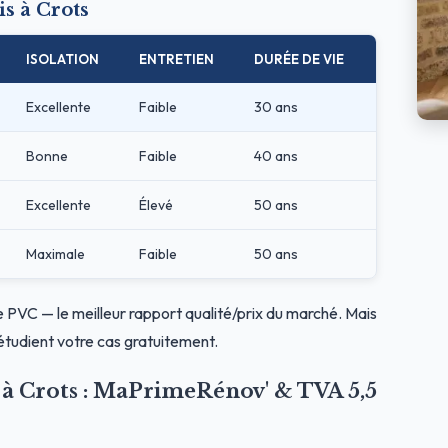
s à Crots
ISOLATION
ENTRETIEN
DURÉE DE VIE
Excellente
Faible
30 ans
Bonne
Faible
40 ans
Excellente
Élevé
50 ans
Maximale
Faible
50 ans
le PVC — le meilleur rapport qualité/prix du marché. Mais
étudient votre cas gratuitement.
s à Crots : MaPrimeRénov' & TVA 5,5