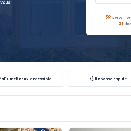
 vous
39
personnes 
21
dem
MaPrimeRénov' accessible
⏱️ Réponse rapide