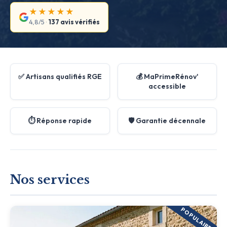
★★★★★
4,8/5 ·
137 avis vérifiés
✅ Artisans qualifiés RGE
💰 MaPrimeRénov'
accessible
⏱️ Réponse rapide
🛡️ Garantie décennale
Nos services
POPULAIRE