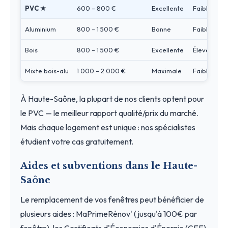
PVC ★
600 – 800 €
Excellente
Faible
Aluminium
800 – 1 500 €
Bonne
Faible
Bois
800 – 1 500 €
Excellente
Élevé
Mixte bois-alu
1 000 – 2 000 €
Maximale
Faible
À Haute-Saône, la plupart de nos clients optent pour
le PVC — le meilleur rapport qualité/prix du marché.
Mais chaque logement est unique : nos spécialistes
étudient votre cas gratuitement.
Aides et subventions dans le Haute-
Saône
Le remplacement de vos fenêtres peut bénéficier de
plusieurs aides : MaPrimeRénov' (jusqu'à 100€ par
fenêtre), les Certificats d'Économies d'Énergie (CEE)