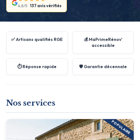
4,8/5 ·
137 avis vérifiés
✅ Artisans qualifiés RGE
💰 MaPrimeRénov'
accessible
⏱️ Réponse rapide
🛡️ Garantie décennale
Nos services
POPULAIRE