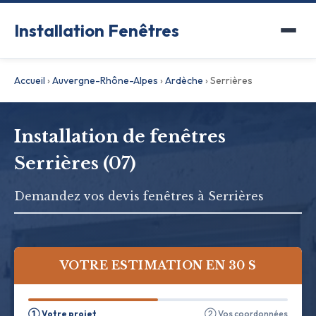
Installation Fenêtres
Accueil
›
Auvergne-Rhône-Alpes
›
Ardèche
›
Serrières
Installation de fenêtres
Serrières (07)
Demandez vos devis fenêtres à Serrières
VOTRE ESTIMATION EN 30 S
① Votre projet
② Vos coordonnées