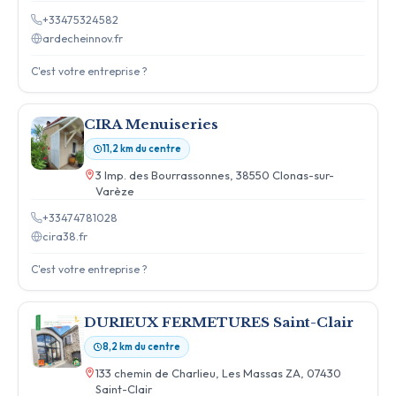
+33475324582
ardecheinnov.fr
C'est votre entreprise ?
CIRA Menuiseries
11,2 km du centre
3 Imp. des Bourrassonnes, 38550 Clonas-sur-
Varèze
+33474781028
cira38.fr
C'est votre entreprise ?
DURIEUX FERMETURES Saint-Clair
8,2 km du centre
133 chemin de Charlieu, Les Massas ZA, 07430
Saint-Clair