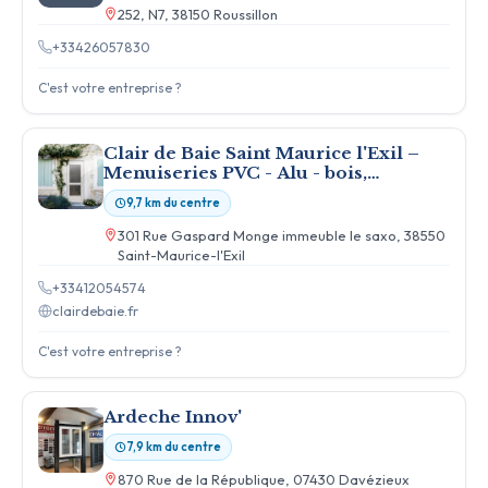
252, N7, 38150 Roussillon
+33426057830
C'est votre entreprise ?
Clair de Baie Saint Maurice l'Exil –
Menuiseries PVC - Alu - bois,
Fenêtres, Portes, Volets...
9,7 km du centre
301 Rue Gaspard Monge immeuble le saxo, 38550
Saint-Maurice-l'Exil
+33412054574
clairdebaie.fr
C'est votre entreprise ?
Ardeche Innov'
7,9 km du centre
870 Rue de la République, 07430 Davézieux