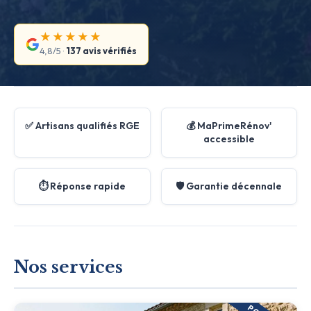
★★★★★
4,8/5 ·
137 avis vérifiés
✅ Artisans qualifiés RGE
💰 MaPrimeRénov'
accessible
⏱️ Réponse rapide
🛡️ Garantie décennale
Nos services