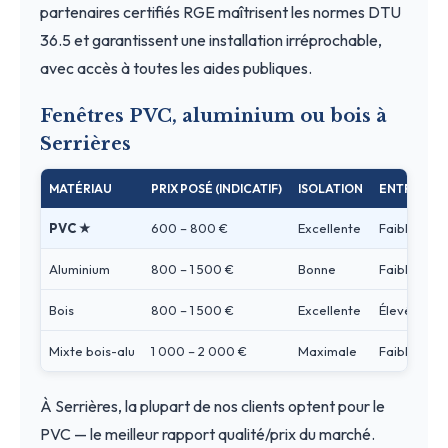
partenaires certifiés RGE maîtrisent les normes DTU
36.5 et garantissent une installation irréprochable,
avec accès à toutes les aides publiques.
Fenêtres PVC, aluminium ou bois à
Serrières
MATÉRIAU
PRIX POSÉ (INDICATIF)
ISOLATION
ENTRETIEN
PVC ★
600 – 800 €
Excellente
Faible
Aluminium
800 – 1 500 €
Bonne
Faible
Bois
800 – 1 500 €
Excellente
Élevé
Mixte bois-alu
1 000 – 2 000 €
Maximale
Faible
À Serrières, la plupart de nos clients optent pour le
PVC — le meilleur rapport qualité/prix du marché.