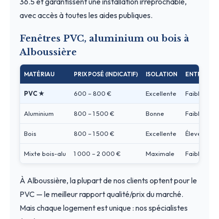
36.5 et garantissent une installation irréprochable,
avec accès à toutes les aides publiques.
Fenêtres PVC, aluminium ou bois à
Alboussière
MATÉRIAU
PRIX POSÉ (INDICATIF)
ISOLATION
ENTRETIEN
PVC ★
600 – 800 €
Excellente
Faible
Aluminium
800 – 1 500 €
Bonne
Faible
Bois
800 – 1 500 €
Excellente
Élevé
Mixte bois-alu
1 000 – 2 000 €
Maximale
Faible
À Alboussière, la plupart de nos clients optent pour le
PVC — le meilleur rapport qualité/prix du marché.
Mais chaque logement est unique : nos spécialistes