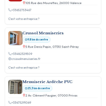
105 Rue des Mourettes, 26000 Valence
+33652753467
C'est votre entreprise ?
Crussol Menuiseries
9,8 km du centre
5 Rue Denis Papin, 07130 Saint-Péray
+33482329509
crussolmenuiseries.fr
C'est votre entreprise ?
Menuiserie Ardèche PVC
25,3 km du centre
2 Av. Clément Faugier, 07000 Privas
+33475291069