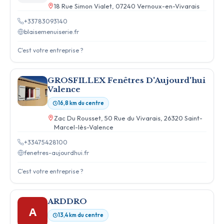
18 Rue Simon Vialet, 07240 Vernoux-en-Vivarais
+33783093140
blaisemenuiserie.fr
C'est votre entreprise ?
GROSFILLEX Fenêtres D'Aujourd'hui
Valence
16,8 km du centre
Zac Du Rousset, 50 Rue du Vivarais, 26320 Saint-
Marcel-lès-Valence
+33475428100
fenetres-aujourdhui.fr
C'est votre entreprise ?
ARDDRO
A
13,4 km du centre