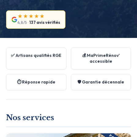
★★★★★
4,8/5 ·
137 avis vérifiés
✅ Artisans qualifiés RGE
💰 MaPrimeRénov'
accessible
⏱️ Réponse rapide
🛡️ Garantie décennale
Nos services