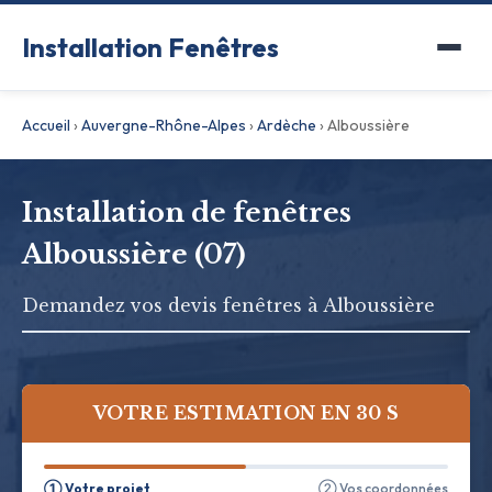
Installation Fenêtres
Accueil
›
Auvergne-Rhône-Alpes
›
Ardèche
›
Alboussière
Installation de fenêtres
Alboussière (07)
Demandez vos devis fenêtres à Alboussière
VOTRE ESTIMATION EN 30 S
① Votre projet
② Vos coordonnées