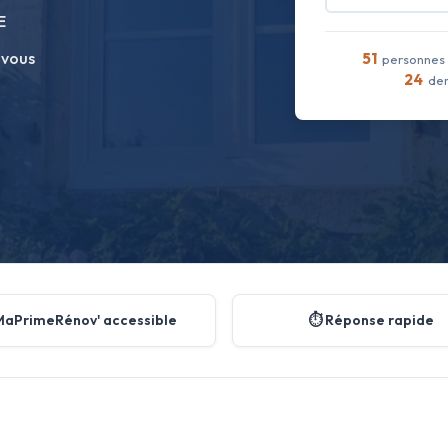
E
 vous
51
personnes 
24
dem
MaPrimeRénov' accessible
⏱️ Réponse rapide