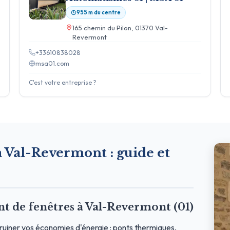
955 m du centre
165 chemin du Pilon, 01370 Val-
Revermont
+33610838028
msa01.com
C'est votre entreprise ?
 à Val-Revermont : guide et
 de fenêtres à Val-Revermont (01)
uiner vos économies d'énergie : ponts thermiques,