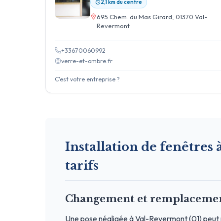
2,1 km du centre
695 Chem. du Mas Girard, 01370 Val-
Revermont
+33670060992
verre-et-ombre.fr
C'est votre entreprise ?
Installation de fenêtres
tarifs
Changement et remplacement
Une pose négligée à Val-Revermont (01) peut r