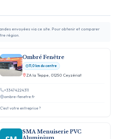
mandes envoyées via ce site. Pour obtenir et comparer
tre région.
Ombré Fenêtre
11,0 km du centre
ZA la Teppe, 01250 Ceyzériat
+33474224311
ombre-fenetre.fr
C'est votre entreprise ?
SMA Menuiserie PVC
Aluminium