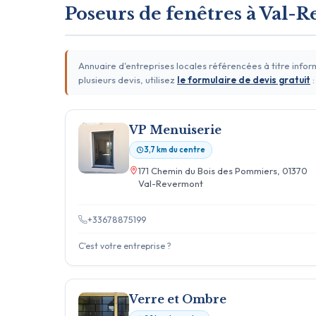
Poseurs de fenêtres à Val-
Annuaire d'entreprises locales référencées à titre info
plusieurs devis, utilisez
le formulaire de devis gratuit
:
VP Menuiserie
3,7 km du centre
171 Chemin du Bois des Pommiers, 01370
Val-Revermont
+33678875199
C'est votre entreprise ?
Verre et Ombre