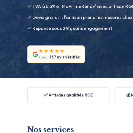
✓ TVA à 5,5% et MaPrimeRénov' avec artisan RG
✓ Devis gratuit : l'artisan prend les mesures chez
✓ Réponse sous 24h, sans engagement
★★★★★
4,8/5 ·
137 avis vérifiés
✅ Artisans qualifiés RGE
💰 
Nos services