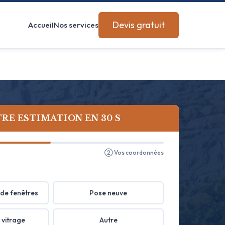
Devis gratuit
Accueil
Nos services
RE ESTIMATION EN 30 S
② Vos coordonnées
de fenêtres
Pose neuve
 vitrage
Autre