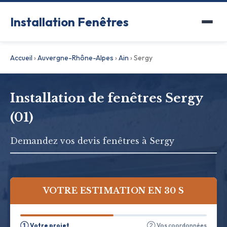
Installation Fenêtres
Accueil
›
Auvergne-Rhône-Alpes
›
Ain
›
Sergy
Installation de fenêtres Sergy
(01)
Demandez vos devis fenêtres à Sergy
VOTRE ESTIMATION EN 30 S
① Votre projet
② Vos coordonnées