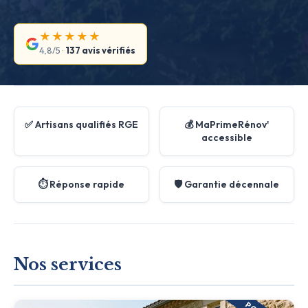
★★★★★
4,8/5 ·
137 avis vérifiés
✅ Artisans qualifiés RGE
💰 MaPrimeRénov'
accessible
⏱️ Réponse rapide
🛡️ Garantie décennale
Nos services