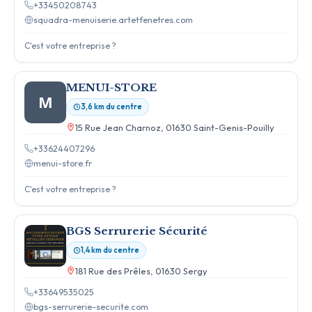
+33450208743
squadra-menuiserie.artetfenetres.com
C'est votre entreprise ?
MENUI-STORE
M
3,6 km du centre
15 Rue Jean Charnoz, 01630 Saint-Genis-Pouilly
+33624407296
menui-store.fr
C'est votre entreprise ?
BGS Serrurerie Sécurité
1,4 km du centre
181 Rue des Prêles, 01630 Sergy
+33649535025
bgs-serrurerie-securite.com