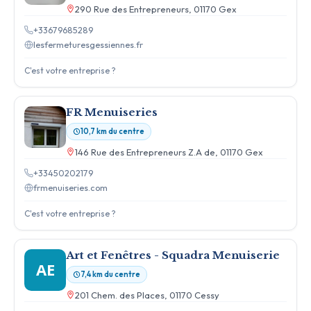
290 Rue des Entrepreneurs, 01170 Gex
+33679685289
lesfermeturesgessiennes.fr
C'est votre entreprise ?
FR Menuiseries
10,7 km du centre
146 Rue des Entrepreneurs Z.A de, 01170 Gex
+33450202179
frmenuiseries.com
C'est votre entreprise ?
Art et Fenêtres - Squadra Menuiserie
AE
7,4 km du centre
201 Chem. des Places, 01170 Cessy