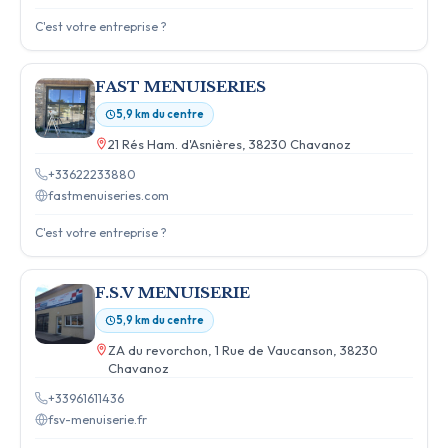
C'est votre entreprise ?
FAST MENUISERIES
5,9 km du centre
21 Rés Ham. d'Asnières, 38230 Chavanoz
+33622233880
fastmenuiseries.com
C'est votre entreprise ?
F.S.V MENUISERIE
5,9 km du centre
ZA du revorchon, 1 Rue de Vaucanson, 38230
Chavanoz
+33961611436
fsv-menuiserie.fr