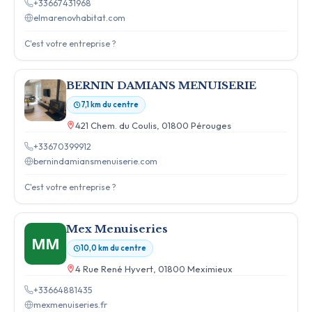
+33667431968
elmarenovhabitat.com
C'est votre entreprise ?
BERNIN DAMIANS MENUISERIE
7,1 km du centre
421 Chem. du Coulis, 01800 Pérouges
+33670399912
bernindamiansmenuiserie.com
C'est votre entreprise ?
Mex Menuiseries
MM
10,0 km du centre
4 Rue René Hyvert, 01800 Meximieux
+33664881435
mexmenuiseries.fr