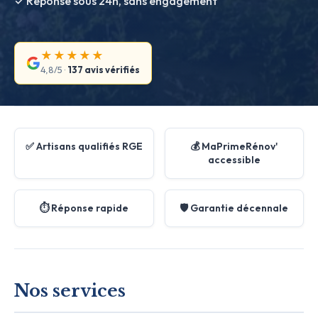
✓ Réponse sous 24h, sans engagement
★★★★★
4,8/5 ·
137 avis vérifiés
✅ Artisans qualifiés RGE
💰 MaPrimeRénov'
accessible
⏱️ Réponse rapide
🛡️ Garantie décennale
Nos services