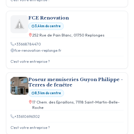
FCE Renovation
3,4 km du centre
252 Rue de Pain Blanc, 01750 Replonges
+33668784470
fce-renovation-replonge.fr
C'est votre entreprise ?
Poseur menuiseries Guyon Philippe -
Terres de fenêtre
8,5 km du centre
17 Chem. des Epraillons, 71118 Saint-Martin-Belle-
Roche
+33610696302
C'est votre entreprise ?